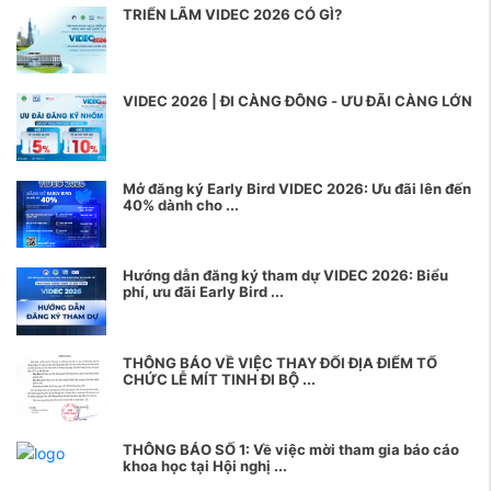
TRIỂN LÃM VIDEC 2026 CÓ GÌ?
VIDEC 2026 | ĐI CÀNG ĐÔNG - ƯU ĐÃI CÀNG LỚN
Mở đăng ký Early Bird VIDEC 2026: Ưu đãi lên đến
40% dành cho ...
Hướng dẫn đăng ký tham dự VIDEC 2026: Biểu
phí, ưu đãi Early Bird ...
THÔNG BÁO VỀ VIỆC THAY ĐỔI ĐỊA ĐIỂM TỔ
CHỨC LỄ MÍT TINH ĐI BỘ ...
THÔNG BÁO SỐ 1: Về việc mời tham gia báo cáo
khoa học tại Hội nghị ...