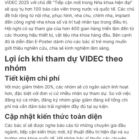
VIDEC 2025 với chủ đề "Tiếp cận mới trong Nha khoa hiện đại"
sẽ quy tụ hơn 100 báo cáo viên trong nước và quốc tế. Các chủ
đề trải rộng từ nội nha, phục hình, nha chu, chỉnh nha, implant
đến công nghệ nha khoa số và trí tuệ nhân tạo trong điều trị.
Hội nghị có sự tham gia của hơn 400 gian hàng triển lãm đến từ
các thương hiệu thiết bị, vật liệu nha khoa hàng đầu. Bên cạnh
đó là diễn đàn E-Poster dành cho các bác sĩ trẻ mong muốn
giới thiệu nghiên cứu, chia sẻ kinh nghiệm lâm sàng.
Lợi ích khi tham dự VIDEC theo
nhóm
Tiết kiệm chi phí
Với mức giảm thêm 20%, các nhóm sẽ có ngân sách linh hoạt
hơn, đặc biệt với đơn vị cử nhiều nhân sự tham dự. So với việc
đăng ký cá nhân, đăng ký nhóm giúp giảm đáng kể tổng chi
phí mà vẫn đảm bảo trải nghiệm đầy đủ tại sự kiện.
Cập nhật kiến thức toàn diện
Các bác sĩ sẽ được nghe báo cáo từ những chuyên gia đầu
ngành, tiếp cận kiến thức mới, kỹ thuật điều trị hiện đại và xu
hướng nha khoa quốc tế. Với nhóm bác sĩ thuộc các chuyên