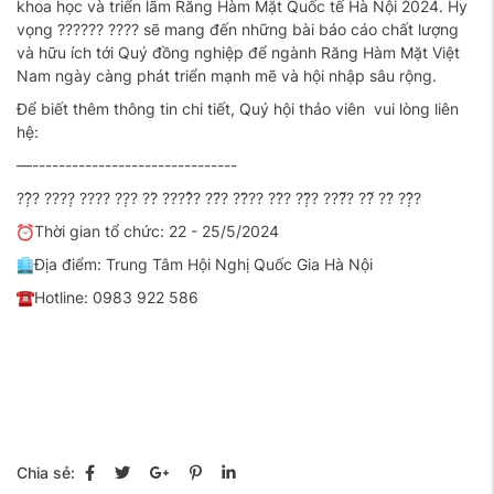
khoa học và triển lãm Răng Hàm Mặt Quốc tế Hà Nội 2024. Hy
vọng ?????? ???? sẽ mang đến những bài báo cáo chất lượng
và hữu ích tới Quý đồng nghiệp để ngành Răng Hàm Mặt Việt
Nam ngày càng phát triển mạnh mẽ và hội nhập sâu rộng.
Để biết thêm thông tin chi tiết, Quý hội thảo viên vui lòng liên
hệ:
—-------------------------------
??̣̂? ????̣ ???? ??̣? ??̀ ????̂̉? ??̃? ??̆?? ??̀? ??̣̆? ???̂́? ??̂́ ??̀ ??̣̂?
Thời gian tổ chức: 22 - 25/5/2024
Địa điểm: Trung Tâm Hội Nghị Quốc Gia Hà Nội
Hotline: 0983 922 586
Chia sẻ: