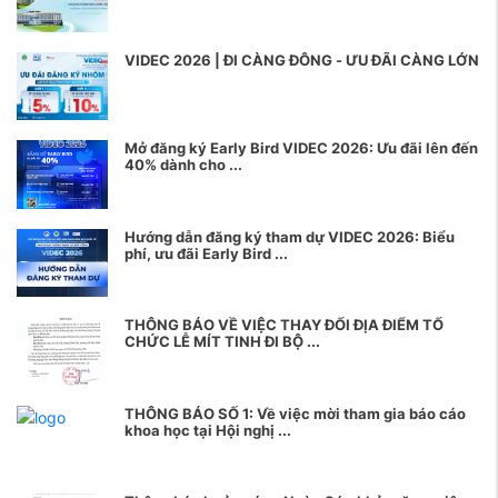
VIDEC 2026 | ĐI CÀNG ĐÔNG - ƯU ĐÃI CÀNG LỚN
Mở đăng ký Early Bird VIDEC 2026: Ưu đãi lên đến
40% dành cho ...
Hướng dẫn đăng ký tham dự VIDEC 2026: Biểu
phí, ưu đãi Early Bird ...
THÔNG BÁO VỀ VIỆC THAY ĐỔI ĐỊA ĐIỂM TỔ
CHỨC LỄ MÍT TINH ĐI BỘ ...
THÔNG BÁO SỐ 1: Về việc mời tham gia báo cáo
khoa học tại Hội nghị ...