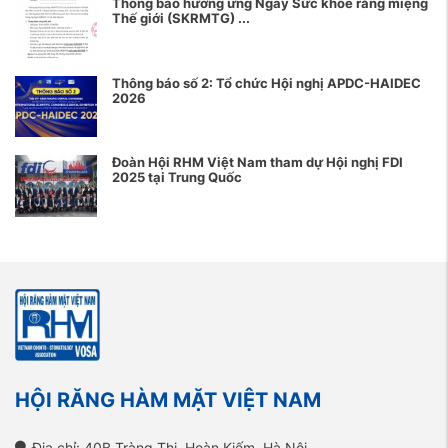
Thông báo hưởng ứng Ngày Sức khỏe răng miệng
Thế giới (SKRMTG) ...
Thông báo số 2: Tổ chức Hội nghị APDC-HAIDEC
2026
Đoàn Hội RHM Việt Nam tham dự Hội nghị FDI
2025 tại Trung Quốc
HỘI RĂNG HÀM MẶT VIỆT NAM
Địa chỉ: 40B Tràng Thi, Hoàn Kiếm, Hà Nội