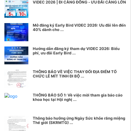
VIDEC 2026 | ĐI CÀNG ĐÔNG - ƯU ĐÃI CÀNG LỚN
Mở đăng ký Early Bird VIDEC 2026: Ưu đãi lên đến
40% dành cho ...
Hướng dẫn đăng ký tham dự VIDEC 2026: Biểu
phí, ưu đãi Early Bird ...
THÔNG BÁO VỀ VIỆC THAY ĐỔI ĐỊA ĐIỂM TỔ
CHỨC LỄ MÍT TINH ĐI BỘ ...
THÔNG BÁO SỐ 1: Về việc mời tham gia báo cáo
khoa học tại Hội nghị ...
Thông báo hưởng ứng Ngày Sức khỏe răng miệng
Thế giới (SKRMTG) ...