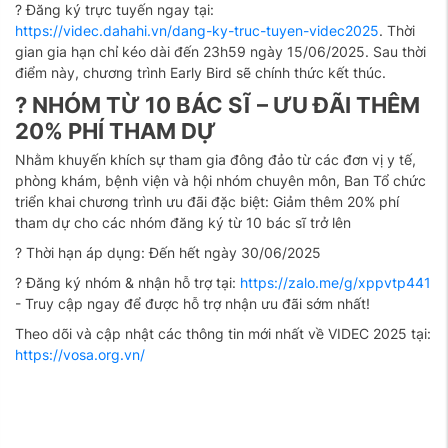
? Đăng ký trực tuyến ngay tại:
https://videc.dahahi.vn/dang-ky-truc-tuyen-videc2025
. Thời
gian gia hạn chỉ kéo dài đến 23h59 ngày 15/06/2025. Sau thời
điểm này, chương trình Early Bird sẽ chính thức kết thúc.
? NHÓM TỪ 10 BÁC SĨ – ƯU ĐÃI THÊM
20% PHÍ THAM DỰ
Nhằm khuyến khích sự tham gia đông đảo từ các đơn vị y tế,
phòng khám, bệnh viện và hội nhóm chuyên môn, Ban Tổ chức
triển khai chương trình ưu đãi đặc biệt: Giảm thêm 20% phí
tham dự cho các nhóm đăng ký từ 10 bác sĩ trở lên
? Thời hạn áp dụng: Đến hết ngày 30/06/2025
? Đăng ký nhóm & nhận hỗ trợ tại:
https://zalo.me/g/xppvtp441
- Truy cập ngay để được hỗ trợ nhận ưu đãi sớm nhất!
Theo dõi và cập nhật các thông tin mới nhất về VIDEC 2025 tại:
https://vosa.org.vn/